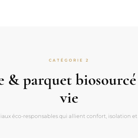
CATÉGORIE 2
e & parquet biosourcé
vie
aux éco-responsables qui allient confort, isolation et 