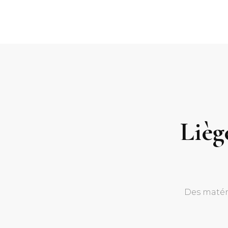
Lièg
Des matéri