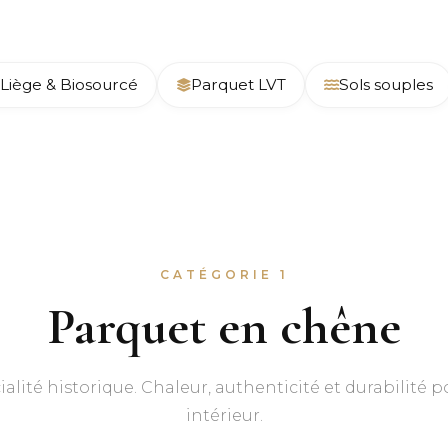
Liège & Biosourcé
Parquet LVT
Sols souples
CATÉGORIE 1
Parquet en chêne
ialité historique. Chaleur, authenticité et durabilité 
intérieur.