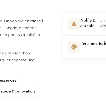
Noble &
Un 
ue. Disponible en
massif
durable
chê
de Hongrie, en bâtons
née pour sa qualité et
Personnalisab
e premier choix :
parquet apporte une
 essences
nçage & rénovation