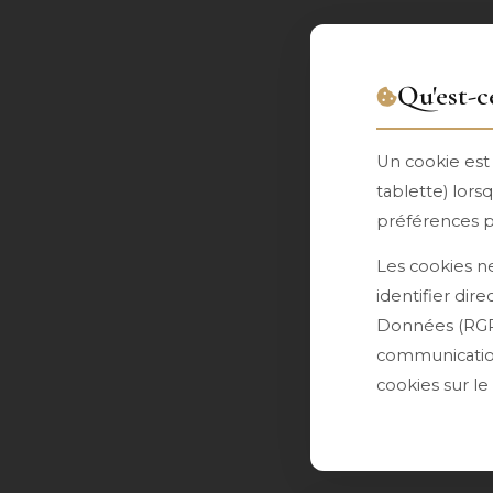
Qu'est-c
Un cookie est 
tablette) lors
préférences p
Les cookies n
identifier di
Données (RGPD
communication
cookies sur le