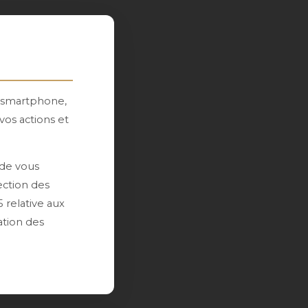
, smartphone,
vos actions et
 de vous
ection des
 relative aux
ation des