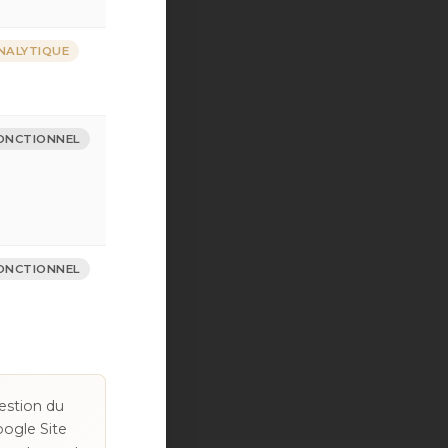
NALYTIQUE
ONCTIONNEL
ONCTIONNEL
estion du
oogle Site