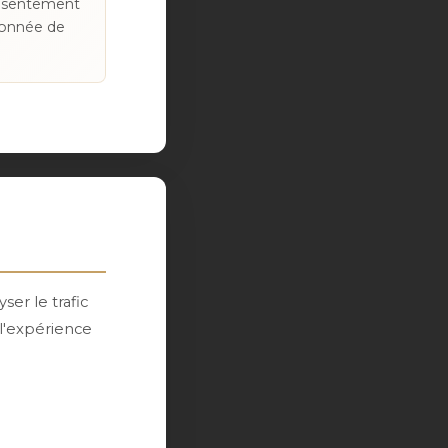
onsentement
donnée de
yser le trafic
l'expérience