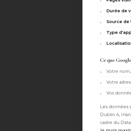
Pages visi
Durée de v
Source de t
Type d'app
Localisati
Ce que Google 
Votre nom,
Votre adre
Vos donnée
Les données s
Dublin 4, Irla
cadre du Data
14 mois max