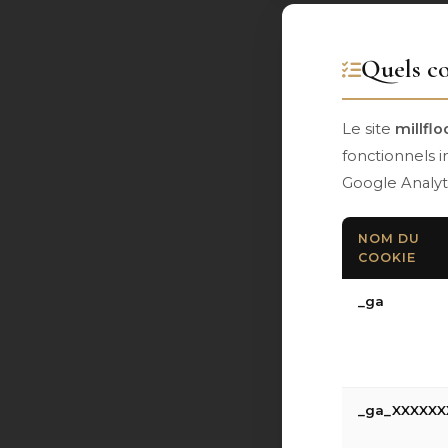
Quels co
Le site
millflo
fonctionnels i
Google Analyti
NOM DU
COOKIE
_ga
_ga_XXXXXX