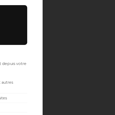
 depuis votre
 autres
ites