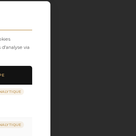
okies
d'analyse via
PE
NALYTIQUE
NALYTIQUE