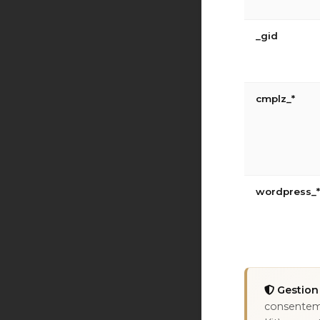
_gid
cmplz_*
wordpress_*
Gestion 
consenteme