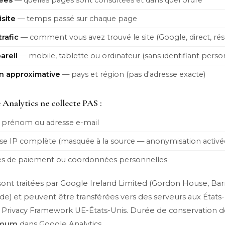
tées
— quelles pages sont consultées et dans quel ordre
isite
— temps passé sur chaque page
rafic
— comment vous avez trouvé le site (Google, direct, rés
areil
— mobile, tablette ou ordinateur (sans identifiant perso
on approximative
— pays et région (pas d'adresse exacte)
Analytics ne collecte PAS :
 prénom ou adresse e-mail
sse IP complète (masquée à la source — anonymisation activé
s de paiement ou coordonnées personnelles
ont traitées par Google Ireland Limited (Gordon House, Bar
nde) et peuvent être transférées vers des serveurs aux États-
 Privacy Framework UE-États-Unis. Durée de conservation d
imum
dans Google Analytics.