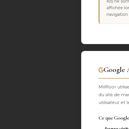
Kit) ne son
affichée l
navigation 
Google A
Millfloor utilis
du site de ma
utilisateur et
Ce que Google 