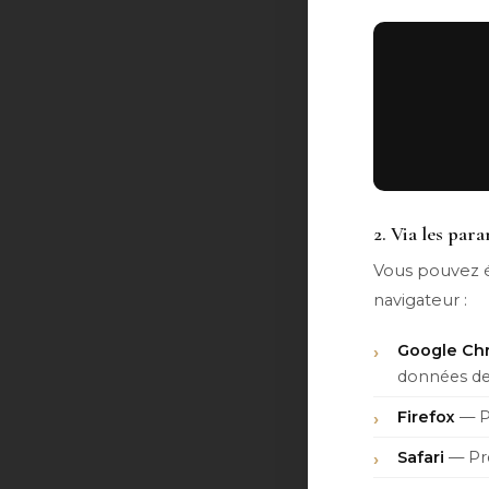
2. Via les par
Vous pouvez é
navigateur :
Google Ch
données de 
Firefox
— Pa
Safari
— Pré