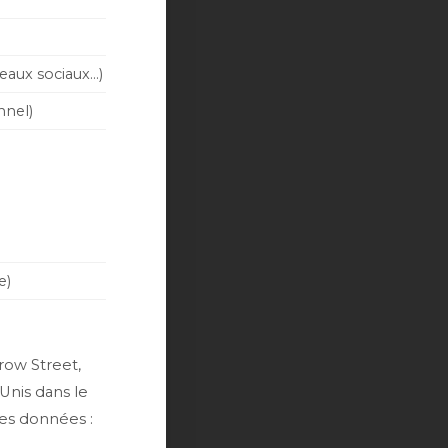
eaux sociaux…)
nnel)
e)
row Street,
Unis dans le
es données :