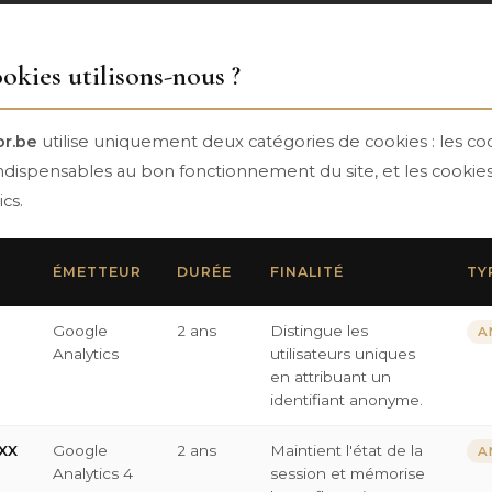
okies utilisons-nous ?
or.be
utilise uniquement deux catégories de cookies : les co
ndispensables au bon fonctionnement du site, et les cookies 
cs.
ÉMETTEUR
DURÉE
FINALITÉ
TY
Google
2 ans
Distingue les
A
Analytics
utilisateurs uniques
en attribuant un
identifiant anonyme.
XX
Google
2 ans
Maintient l'état de la
A
Analytics 4
session et mémorise