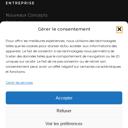
ENTREPRISE
Nouveaux Concepts
Réalisations
Gérer le consentement
Maison témoin
Prendre rendez-vous
Pour offrir les meilleures expériences, nous utilisons des technologies
Contact
telles que les cookies pour stocker et/ou accéder aux informations des
appareils. Le fait de consentir à ces technologies nous permettra de
traiter des données telles que le comportement de navigation ou les ID
CONTACT
uniques sur ce site. Le fait de ne pas consentir ou de retirer son
consentement peut avoir un effet négatif sur certaines caractéristiques
Rue de la Graignette 27, 1420 Braine-l'Alleud
et fonctions.
info@millfloor.be
02 385 12 43
Gérer les services
Sur rendez-vous · du lundi au vendredi
Accepter
★ 4.9/5
Refuser
Voir les préférences